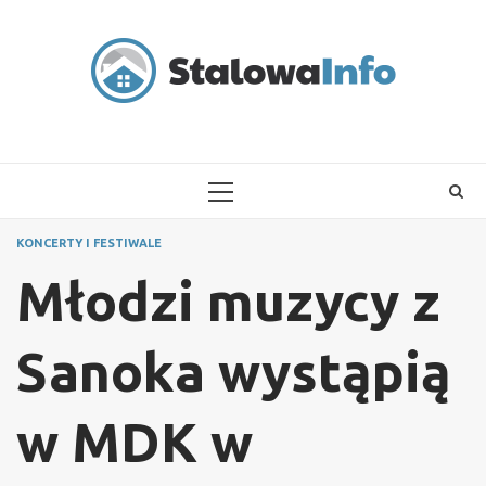
Skip
to
content
PRIMARY
MENU
KONCERTY I FESTIWALE
Młodzi muzycy z
Sanoka wystąpią
w MDK w