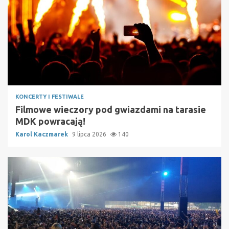
KONCERTY I FESTIWALE
Filmowe wieczory pod gwiazdami na tarasie
MDK powracają!
Karol Kaczmarek
9 lipca 2026
140