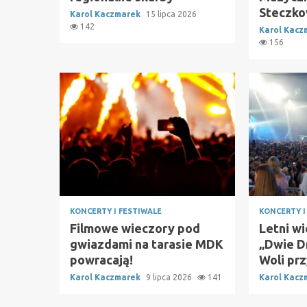
Steczko
Karol Kaczmarek
15 lipca 2026
142
Karol Kac
156
KONCERTY I FESTIWALE
KONCERTY I
Filmowe wieczory pod
Letni w
gwiazdami na tarasie MDK
„Dwie D
powracają!
Woli pr
Karol Kaczmarek
9 lipca 2026
141
Karol Kac