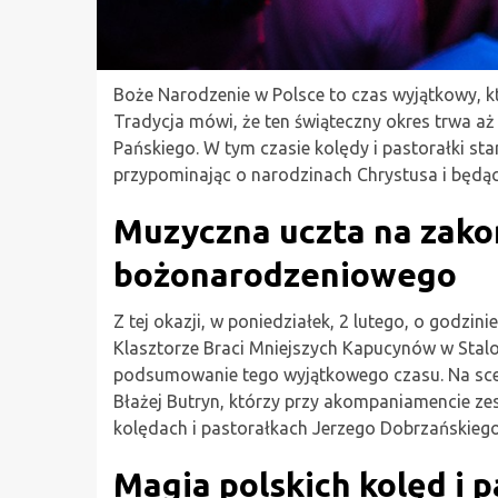
Boże Narodzenie w Polsce to czas wyjątkowy, k
Tradycja mówi, że ten świąteczny okres trwa aż
Pańskiego. W tym czasie kolędy i pastorałki st
przypominając o narodzinach Chrystusa i będąc
Muzyczna uczta na zako
bożonarodzeniowego
Z tej okazji, w poniedziałek, 2 lutego, o godzin
Klasztorze Braci Mniejszych Kapucynów w Stal
podsumowanie tego wyjątkowego czasu. Na sceni
Błażej Butryn, którzy przy akompaniamencie ze
kolędach i pastorałkach Jerzego Dobrzańskiego
Magia polskich kolęd i 