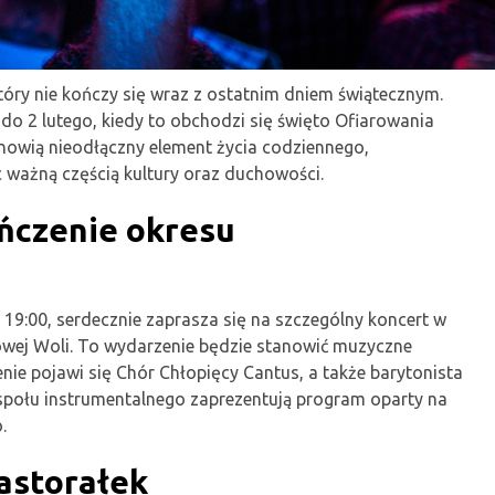
tóry nie kończy się wraz z ostatnim dniem świątecznym.
 do 2 lutego, kiedy to obchodzi się święto Ofiarowania
anowią nieodłączny element życia codziennego,
 ważną częścią kultury oraz duchowości.
ńczenie okresu
ie 19:00, serdecznie zaprasza się na szczególny koncert w
owej Woli. To wydarzenie będzie stanowić muzyczne
e pojawi się Chór Chłopięcy Cantus, a także barytonista
społu instrumentalnego zaprezentują program oparty na
.
pastorałek