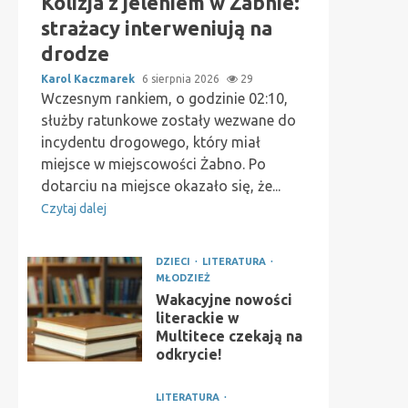
Kolizja z jeleniem w Żabnie:
strażacy interweniują na
drodze
Karol Kaczmarek
6 sierpnia 2026
29
Wczesnym rankiem, o godzinie 02:10,
służby ratunkowe zostały wezwane do
incydentu drogowego, który miał
miejsce w miejscowości Żabno. Po
dotarciu na miejsce okazało się, że...
Czytaj dalej
DZIECI
LITERATURA
MŁODZIEŻ
Wakacyjne nowości
literackie w
Multitece czekają na
odkrycie!
LITERATURA