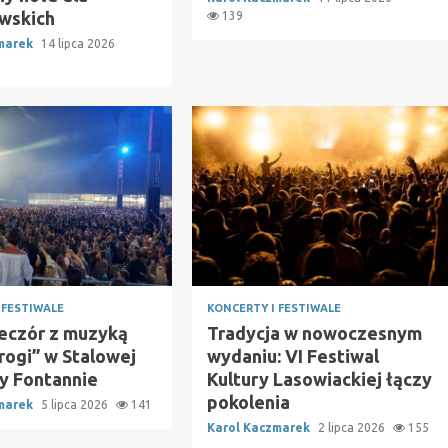
wskich
139
zmarek
14 lipca 2026
 FESTIWALE
KONCERTY I FESTIWALE
ieczór z muzyką
Tradycja w nowoczesnym
rogi” w Stalowej
wydaniu: VI Festiwal
zy Fontannie
Kultury Lasowiackiej łączy
pokolenia
zmarek
5 lipca 2026
141
Karol Kaczmarek
2 lipca 2026
155