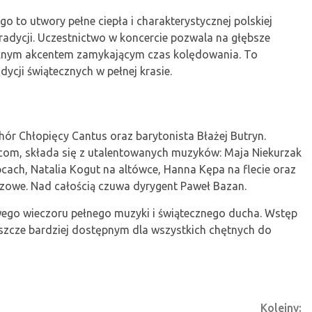
o to utwory pełne ciepła i charakterystycznej polskiej
radycji. Uczestnictwo w koncercie pozwala na głębsze
pięknym akcentem zamykającym czas kolędowania. To
ycji świątecznych w pełnej krasie.
hór Chłopięcy Cantus oraz barytonista Błażej Butryn.
com, składa się z utalentowanych muzyków: Maja Niekurzak
cach, Natalia Kogut na altówce, Hanna Kępa na flecie oraz
zowe. Nad całością czuwa dyrygent Paweł Bazan.
owego wieczoru pełnego muzyki i świątecznego ducha. Wstęp
jeszcze bardziej dostępnym dla wszystkich chętnych do
Kolejny: