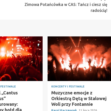
Zimowa Potańcówka w CAS: Tańcz i ciesz się
radością!
 FESTIWALE
KONCERTY I FESTIWALE
l „Cantus
Muzyczne emocje z
us”
Orkiestrą Dętą w Stalowej
urowany:
Woli przy Fontannie
y hołd dla
Karol Kaczmarek
11 lipca 2026