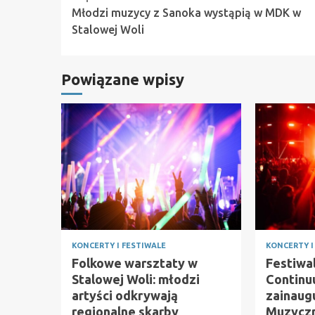
Continue
Młodzi muzycy z Sanoka wystąpią w MDK w
Reading
Stalowej Woli
Powiązane wpisy
KONCERTY I FESTIWALE
KONCERTY I
Folkowe warsztaty w
Festiwa
Stalowej Woli: młodzi
Continu
artyści odkrywają
zainaug
regionalne skarby
Muzyczn