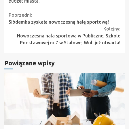
budżet miasta.
Continue
Poprzedni:
Siódemka zyskała nowoczesną halę sportową!
Reading
Kolejny:
Nowoczesna hala sportowa w Publicznej Szkole
Podstawowej nr 7 w Stalowej Woli już otwarta!
Powiązane wpisy