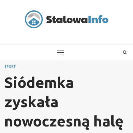
Skip
to
content
PRIMARY
MENU
SPORT
Siódemka
zyskała
nowoczesną halę