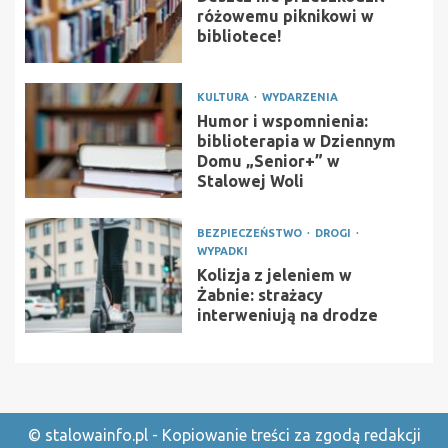
różowemu piknikowi w
bibliotece!
KULTURA
WYDARZENIA
Humor i wspomnienia:
biblioterapia w Dziennym
Domu „Senior+” w
Stalowej Woli
BEZPIECZEŃSTWO
DROGI
WYPADKI
Kolizja z jeleniem w
Żabnie: strażacy
interweniują na drodze
© stalowainfo.pl - Kopiowanie treści za zgodą redakcji