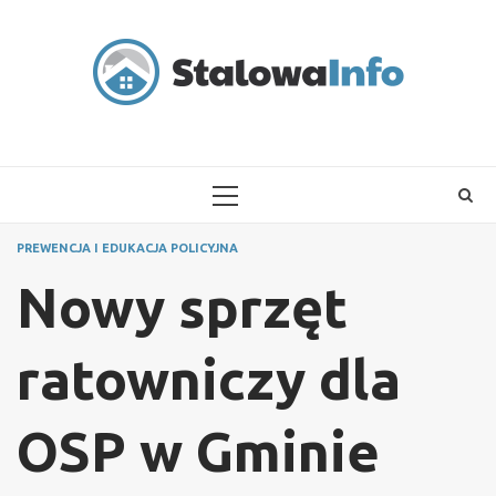
Skip
to
content
PRIMARY
MENU
PREWENCJA I EDUKACJA POLICYJNA
Nowy sprzęt
ratowniczy dla
OSP w Gminie