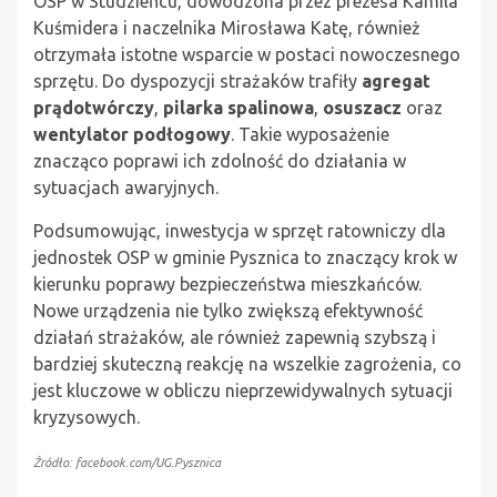
OSP w Studzieńcu, dowodzona przez prezesa Kamila
Kuśmidera i naczelnika Mirosława Katę, również
otrzymała istotne wsparcie w postaci nowoczesnego
sprzętu. Do dyspozycji strażaków trafiły
agregat
prądotwórczy
,
pilarka spalinowa
,
osuszacz
oraz
wentylator podłogowy
. Takie wyposażenie
znacząco poprawi ich zdolność do działania w
sytuacjach awaryjnych.
Podsumowując, inwestycja w sprzęt ratowniczy dla
jednostek OSP w gminie Pysznica to znaczący krok w
kierunku poprawy bezpieczeństwa mieszkańców.
Nowe urządzenia nie tylko zwiększą efektywność
działań strażaków, ale również zapewnią szybszą i
bardziej skuteczną reakcję na wszelkie zagrożenia, co
jest kluczowe w obliczu nieprzewidywalnych sytuacji
kryzysowych.
Źródło: facebook.com/UG.Pysznica