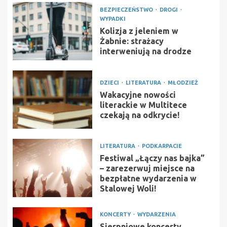
BEZPIECZEŃSTWO
DROGI
WYPADKI
Kolizja z jeleniem w
Żabnie: strażacy
interweniują na drodze
DZIECI
LITERATURA
MŁODZIEŻ
Wakacyjne nowości
literackie w Multitece
czekają na odkrycie!
LITERATURA
PODKARPACIE
Festiwal „Łączy nas bajka”
– zarezerwuj miejsce na
bezpłatne wydarzenia w
Stalowej Woli!
KONCERTY
WYDARZENIA
Sierpniowe koncerty