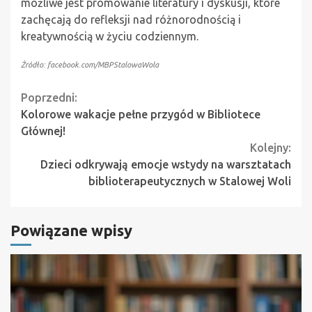
możliwe jest promowanie literatury i dyskusji, które
zachęcają do refleksji nad różnorodnością i
kreatywnością w życiu codziennym.
Źródło: facebook.com/MBPStalowaWola
Continue
Poprzedni:
Kolorowe wakacje pełne przygód w Bibliotece
Reading
Głównej!
Kolejny:
Dzieci odkrywają emocje wstydy na warsztatach
biblioterapeutycznych w Stalowej Woli
Powiązane wpisy