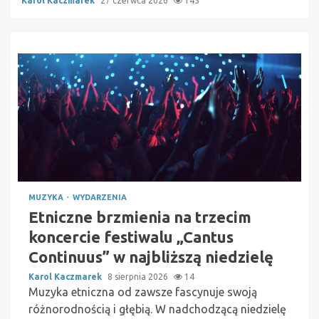
Karol Kaczmarek
27 czerwca 2026
145
MUZYKA
WYDARZENIA
Etniczne brzmienia na trzecim
koncercie festiwalu „Cantus
Continuus” w najbliższą niedzielę
Karol Kaczmarek
8 sierpnia 2026
14
Muzyka etniczna od zawsze fascynuje swoją
różnorodnością i głębią. W nadchodzącą niedzielę