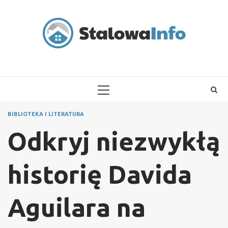
Skip
to
content
PRIMARY
MENU
BIBLIOTEKA I LITERATURA
Odkryj niezwykłą
historię Davida
Aguilara na