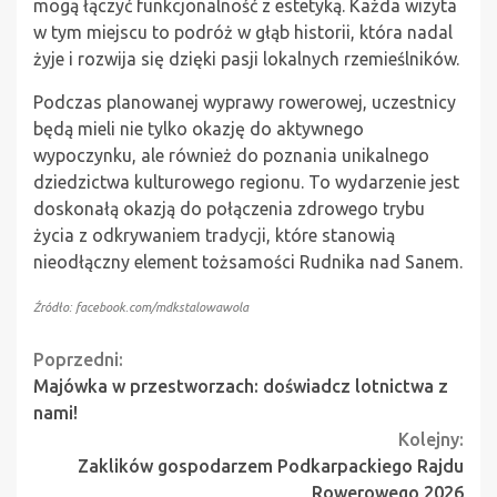
mogą łączyć funkcjonalność z estetyką. Każda wizyta
w tym miejscu to podróż w głąb historii, która nadal
żyje i rozwija się dzięki pasji lokalnych rzemieślników.
Podczas planowanej wyprawy rowerowej, uczestnicy
będą mieli nie tylko okazję do aktywnego
wypoczynku, ale również do poznania unikalnego
dziedzictwa kulturowego regionu. To wydarzenie jest
doskonałą okazją do połączenia zdrowego trybu
życia z odkrywaniem tradycji, które stanowią
nieodłączny element tożsamości Rudnika nad Sanem.
Źródło: facebook.com/mdkstalowawola
Continue
Poprzedni:
Majówka w przestworzach: doświadcz lotnictwa z
Reading
nami!
Kolejny:
Zaklików gospodarzem Podkarpackiego Rajdu
Rowerowego 2026