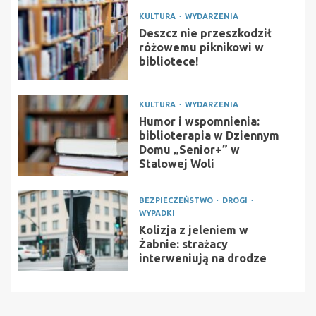
KULTURA
WYDARZENIA
Deszcz nie przeszkodził
różowemu piknikowi w
bibliotece!
KULTURA
WYDARZENIA
Humor i wspomnienia:
biblioterapia w Dziennym
Domu „Senior+” w
Stalowej Woli
BEZPIECZEŃSTWO
DROGI
WYPADKI
Kolizja z jeleniem w
Żabnie: strażacy
interweniują na drodze