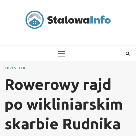
Skip
to
content
PRIMARY
MENU
TURYSTYKA
Rowerowy rajd
po wikliniarskim
skarbie Rudnika