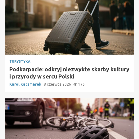
TURYSTYKA
Podkarpacie: odkryj niezwykłe skarby kultury
i przyrody w sercu Polski
Karol Kaczmarek
8 czerwca 2026
175