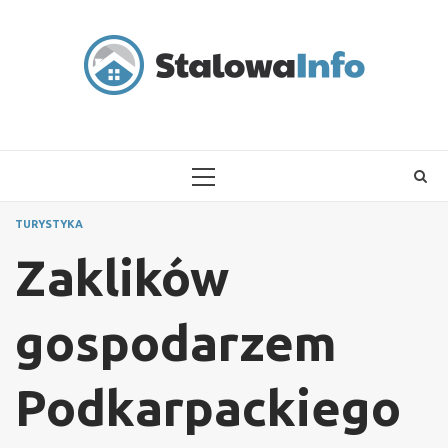
Skip
to
content
PRIMARY
MENU
TURYSTYKA
Zaklików
gospodarzem
Podkarpackiego