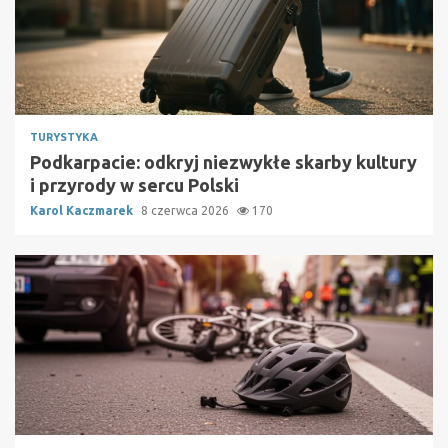
TURYSTYKA
Podkarpacie: odkryj niezwykłe skarby kultury
i przyrody w sercu Polski
Karol Kaczmarek
8 czerwca 2026
170